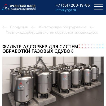
menu
+7 (351) 200-19-86
info@yzga.ru
Продукция
Фильтрующее оборудование
Фильтр-адсорбер для систем обработки газовых сдувок
ФИЛЬТР-АДСОРБЕР ДЛЯ СИСТЕМ
ОБРАБОТКИ ГАЗОВЫХ СДУВОК