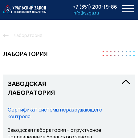
menu
+7 (351) 200-19-86
info@yzga.ru
Лаборатория
ЛАБОРАТОРИЯ
ЗАВОДСКАЯ
ЛАБОРАТОРИЯ
Сертификат системы неразрушающего
контроля.
Заводская лаборатория – структурное
подразделение Уральского завода