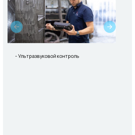
- Ультразвуковой контроль
- Рентг