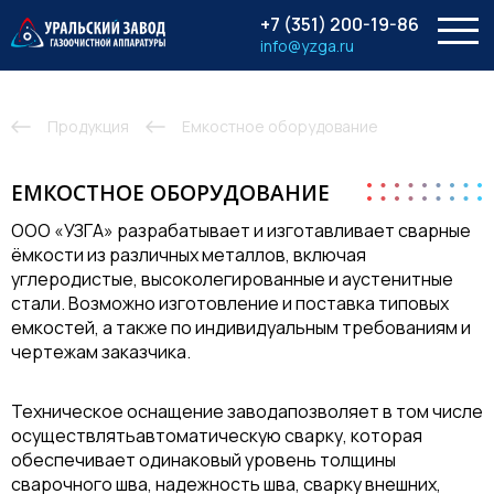
menu
+7 (351) 200-19-86
info@yzga.ru
Продукция
Емкостное оборудование
ЕМКОСТНОЕ ОБОРУДОВАНИЕ
ООО «УЗГА» разрабатывает и изготавливает сварные
ёмкости из различных металлов, включая
углеродистые, высоколегированные и аустенитные
стали. Возможно изготовление и поставка типовых
емкостей, а также по индивидуальным требованиям и
чертежам заказчика.
Техническое оснащение заводапозволяет в том числе
осуществлятьавтоматическую сварку, которая
обеспечивает одинаковый уровень толщины
сварочного шва, надежность шва, сварку внешних,